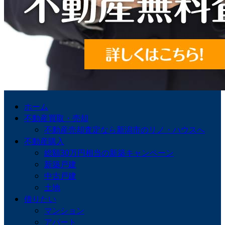
ホーム
不動産買取・売却
不動産売却査定なら新潟市のリノ・ハウスへ
不動産購入
総額30万円相当の新築キャンペーン
新築戸建
中古戸建
土地
借りたい
マンション
アパート