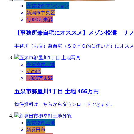
売買物件
マンション
新潟市中央区
1,000万未満
【事務所兼自宅にオススメ】メゾン松濤 リフ
事務所（お店）兼自宅（ＳＯＨＯ的な使い方）にオスス
売買物件
土地
その他
1,000万未満
五泉市郷屋川1丁目 土地 466万円
物件資料はこちらからダウンロードできます。
売買物件
土地
新発田市