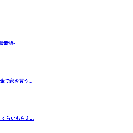
最新版-
金で家を買う…
れくらいもらえ…