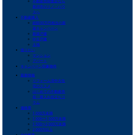
不動産売却査定なら
新潟市のリノ・ハウ
スへ
不動産購入
総額30万円相当の新
築キャンペーン
新築戸建
中古戸建
土地
借りたい
マンション
アパート
キャンペーン対象物件
最新情報
リフォーム済中古住
宅のススメ
はじめての不動産売
却・購入お役立ちコ
ラム
価格帯
1,000万未満
1,000〜1,500万未満
1,500〜2,000万未満
2,000万以上
会社概要