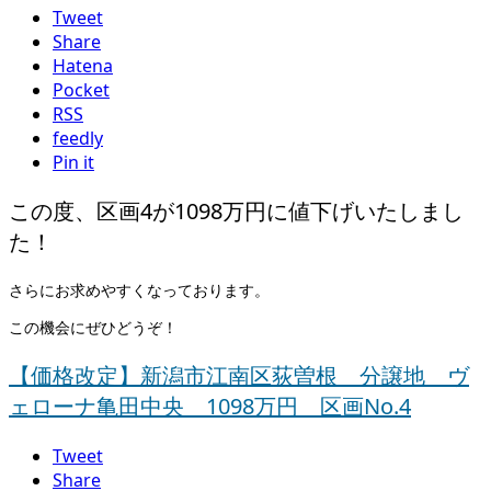
Tweet
Share
Hatena
Pocket
RSS
feedly
Pin it
この度、区画4が1098万円に値下げいたしまし
た！
さらにお求めやすくなっております。
この機会にぜひどうぞ！
【価格改定】新潟市江南区荻曽根 分譲地 ヴ
ェローナ亀田中央 1098万円 区画No.4
Tweet
Share