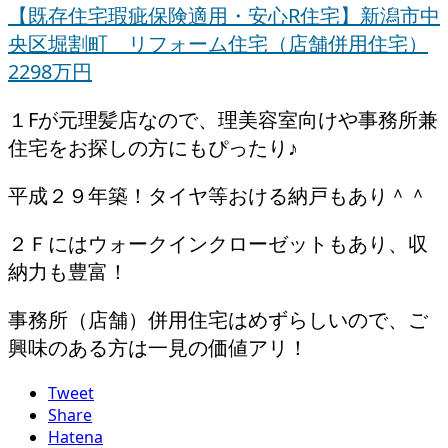
【既存住宅瑕疵保険適用・安心R住宅】新潟市中
央区堀割町 リフォーム住宅（店舗併用住宅）
2298万円
１Fが元理髪店なので、理美容室向けや事務所兼
住宅をお探しの方にもぴったり♪
平成２９年築！タイヤ等おける納戸もあり＾＾
２Ｆにはウォークインクローゼットもあり、収
納力も豊富！
事務所（店舗）併用住宅はめずらしいので、ご
興味のある方は一見の価値アリ！
Tweet
Share
Hatena