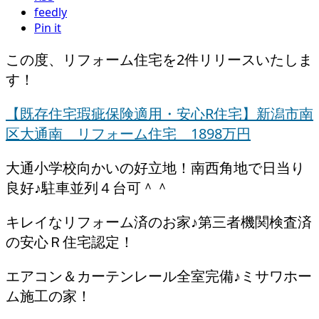
feedly
Pin it
この度、リフォーム住宅を2件リリースいたしま
す！
【既存住宅瑕疵保険適用・安心R住宅】新潟市南
区大通南 リフォーム住宅 1898万円
大通小学校向かいの好立地！南西角地で日当り
良好♪駐車並列４台可＾＾
キレイなリフォーム済のお家♪第三者機関検査済
の安心Ｒ住宅認定！
エアコン＆カーテンレール全室完備♪ミサワホー
ム施工の家！