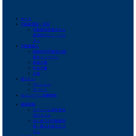
ホーム
不動産買取・売却
不動産売却査定なら
新潟市のリノ・ハウ
スへ
不動産購入
総額30万円相当の新
築キャンペーン
新築戸建
中古戸建
土地
借りたい
マンション
アパート
キャンペーン対象物件
最新情報
リフォーム済中古住
宅のススメ
はじめての不動産売
却・購入お役立ちコ
ラム