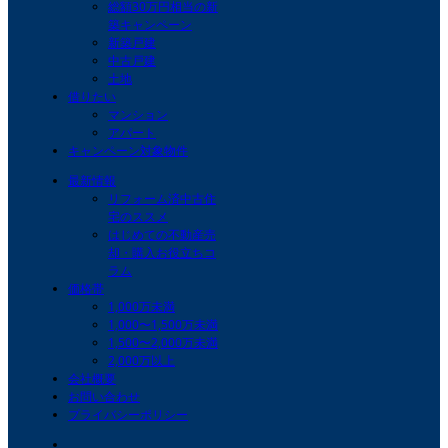
総額30万円相当の新
築キャンペーン
新築戸建
中古戸建
土地
借りたい
マンション
アパート
キャンペーン対象物件
最新情報
リフォーム済中古住
宅のススメ
はじめての不動産売
却・購入お役立ちコ
ラム
価格帯
1,000万未満
1,000〜1,500万未満
1,500〜2,000万未満
2,000万以上
会社概要
お問い合わせ
プライバシーポリシー