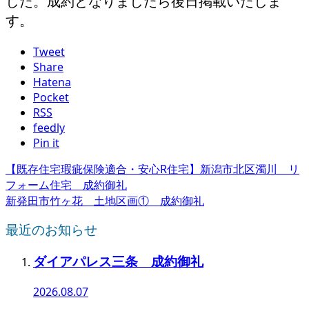
した。成約となりましたら後日掲載いたしま
す。
Tweet
Share
Hatena
Pocket
RSS
feedly
Pin it
【既存住宅瑕疵保険適合・安心R住宅】新潟市北区濁川 リ
フォーム住宅 成約御礼
新発田市竹ヶ花 土地区画① 成約御礼
最近のお知らせ
ダイアパレス三条 成約御礼
2026.08.07