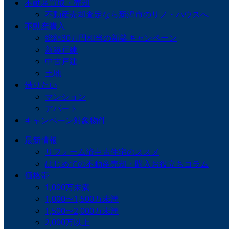
不動産買取・売却
不動産売却査定なら新潟市のリノ・ハウスへ
不動産購入
総額30万円相当の新築キャンペーン
新築戸建
中古戸建
土地
借りたい
マンション
アパート
キャンペーン対象物件
最新情報
リフォーム済中古住宅のススメ
はじめての不動産売却・購入お役立ちコラム
価格帯
1,000万未満
1,000〜1,500万未満
1,500〜2,000万未満
2,000万以上