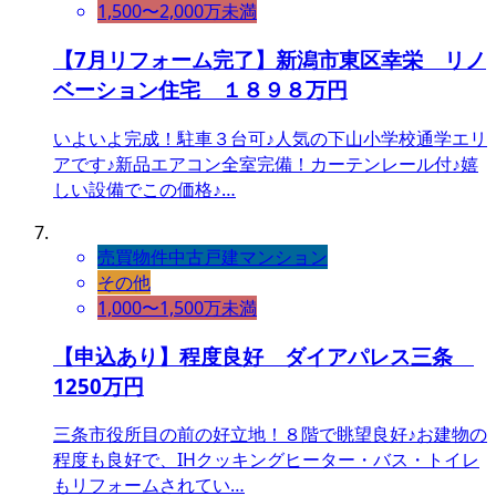
1,500〜2,000万未満
【7月リフォーム完了】新潟市東区幸栄 リノ
ベーション住宅 １８９８万円
いよいよ完成！駐車３台可♪人気の下山小学校通学エリ
アです♪新品エアコン全室完備！カーテンレール付♪嬉
しい設備でこの価格♪…
売買物件
中古戸建
マンション
その他
1,000〜1,500万未満
【申込あり】程度良好 ダイアパレス三条
1250万円
三条市役所目の前の好立地！８階で眺望良好♪お建物の
程度も良好で、IHクッキングヒーター・バス・トイレ
もリフォームされてい…