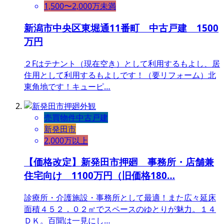
1,500〜2,000万未満
新潟市中央区東堀通11番町 中古戸建 1500
万円
２Fはテナント（現在空き）として利用するもよし、居
住用として利用するもよしです！（要リフォーム）北
東角地です！キューピ…
売買物件
中古戸建
新発田市
2,000万以上
【価格改定】新発田市押廻 事務所・店舗兼
住宅向け 1100万円（旧価格180…
診療所・介護施設・事務所として最適！また広々延床
面積４５２．０２㎡でスペースのゆとりが魅力。１４
ＤＫ。百聞は一見にし…